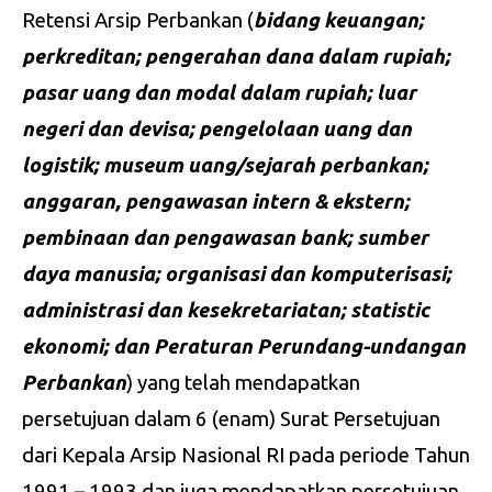
Retensi Arsip Perbankan (
bidang
keuangan;
perkreditan; pengerahan
dana
dalam rupiah;
pasar
uang
dan modal
dalam rupiah; luar
negeri
dan
devisa; pengelolaan
uang
dan
logistik; museum uang/sejarah
perbankan;
anggaran, pengawasan intern &
ekstern;
pembinaan
dan
pengawasan bank; sumber
daya
manusia; organisasi
dan
komputerisasi;
administrasi
dan
kesekretariatan; statistic
ekonomi; dan
Peraturan
Perundang-undangan
Perbankan
) yang telah mendapatkan
persetujuan dalam 6 (enam) Surat Persetujuan
dari Kepala Arsip Nasional RI pada periode Tahun
1991 – 1993 dan juga mendapatkan persetujuan