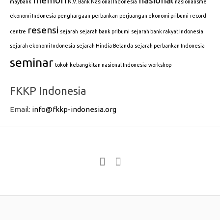
memori
nasional
maybank
N.V. Bank Nasional Indonesia
nasionalisme
ekonomi Indonesia
penghargaan
perbankan
perjuangan ekonomi pribumi
record
resensi
centre
sejarah
sejarah bank pribumi
sejarah bank rakyat Indonesia
sejarah ekonomi Indonesia
sejarah Hindia Belanda
sejarah perbankan Indonesia
seminar
tokoh kebangkitan nasional Indonesia
workshop
FKKP Indonesia
Email:
info@fkkp-indonesia.org