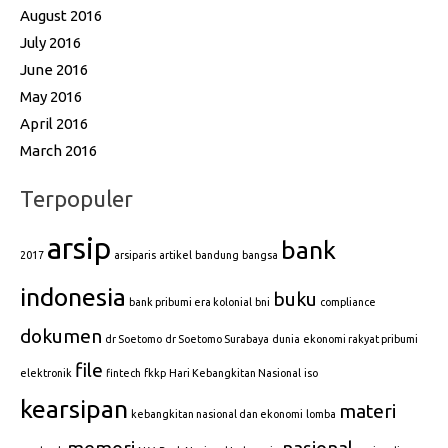
August 2016
July 2016
June 2016
May 2016
April 2016
March 2016
Terpopuler
arsip
bank
2017
arsiparis
artikel
bandung
bangsa
indonesia
buku
bank pribumi era kolonial
bni
compliance
dokumen
dr Soetomo
dr Soetomo Surabaya
dunia
ekonomi rakyat pribumi
file
elektronik
fintech
fkkp
Hari Kebangkitan Nasional
iso
kearsipan
materi
kebangkitan nasional dan ekonomi
lomba