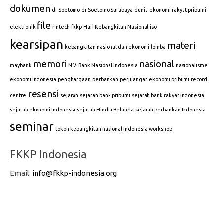
dokumen
dr Soetomo
dr Soetomo Surabaya
dunia
ekonomi rakyat pribumi
file
elektronik
fintech
fkkp
Hari Kebangkitan Nasional
iso
kearsipan
materi
kebangkitan nasional dan ekonomi
lomba
memori
nasional
maybank
N.V. Bank Nasional Indonesia
nasionalisme
ekonomi Indonesia
penghargaan
perbankan
perjuangan ekonomi pribumi
record
resensi
centre
sejarah
sejarah bank pribumi
sejarah bank rakyat Indonesia
sejarah ekonomi Indonesia
sejarah Hindia Belanda
sejarah perbankan Indonesia
seminar
tokoh kebangkitan nasional Indonesia
workshop
FKKP Indonesia
Email:
info@fkkp-indonesia.org