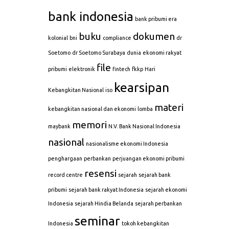
bank indonesia
bank pribumi era
buku
dokumen
kolonial
bni
compliance
dr
Soetomo
dr Soetomo Surabaya
dunia
ekonomi rakyat
file
pribumi
elektronik
fintech
fkkp
Hari
kearsipan
Kebangkitan Nasional
iso
materi
kebangkitan nasional dan ekonomi
lomba
memori
maybank
N.V. Bank Nasional Indonesia
nasional
nasionalisme ekonomi Indonesia
penghargaan
perbankan
perjuangan ekonomi pribumi
resensi
record centre
sejarah
sejarah bank
pribumi
sejarah bank rakyat Indonesia
sejarah ekonomi
Indonesia
sejarah Hindia Belanda
sejarah perbankan
seminar
Indonesia
tokoh kebangkitan