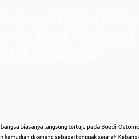
sionalis Sejati: Dar
o ke Bank Nasional
ia di Surabaya
n bangsa biasanya langsung tertuju pada Boedi-Oetomo
an kemudian dikenang sebagai tonggak sejarah Kebang