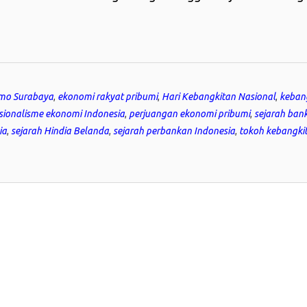
omo Surabaya
,
ekonomi rakyat pribumi
,
Hari Kebangkitan Nasional
,
keban
sionalisme ekonomi Indonesia
,
perjuangan ekonomi pribumi
,
sejarah ban
ia
,
sejarah Hindia Belanda
,
sejarah perbankan Indonesia
,
tokoh kebangki