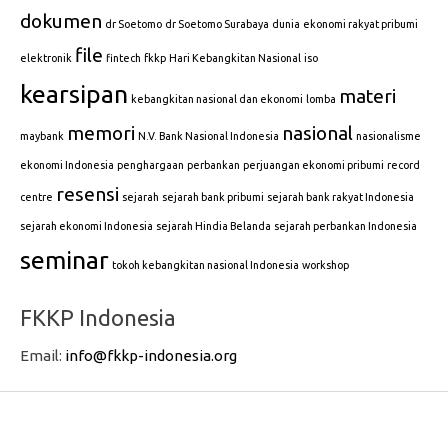
dokumen
dr Soetomo
dr Soetomo Surabaya
dunia
ekonomi rakyat pribumi
file
elektronik
fintech
fkkp
Hari Kebangkitan Nasional
iso
kearsipan
materi
kebangkitan nasional dan ekonomi
lomba
memori
nasional
maybank
N.V. Bank Nasional Indonesia
nasionalisme
ekonomi Indonesia
penghargaan
perbankan
perjuangan ekonomi pribumi
record
resensi
centre
sejarah
sejarah bank pribumi
sejarah bank rakyat Indonesia
sejarah ekonomi Indonesia
sejarah Hindia Belanda
sejarah perbankan Indonesia
seminar
tokoh kebangkitan nasional Indonesia
workshop
FKKP Indonesia
Email:
info@fkkp-indonesia.org