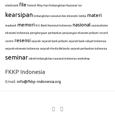
file
elektronik
fintech
fkkp
Hari Kebangkitan Nasional
iso
kearsipan
materi
kebangkitan nasional dan ekonomi
lomba
memori
nasional
maybank
N.V. Bank Nasional Indonesia
nasionalisme
ekonomi Indonesia
penghargaan
perbankan
perjuangan ekonomi pribumi
record
resensi
centre
sejarah
sejarah bank pribumi
sejarah bank rakyat Indonesia
sejarah ekonomi Indonesia
sejarah Hindia Belanda
sejarah perbankan Indonesia
seminar
tokoh kebangkitan nasional Indonesia
workshop
FKKP Indonesia
Email:
info@fkkp-indonesia.org