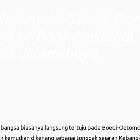
sionalis Sejati: Dar
o ke Bank Nasional
ia di Surabaya
n bangsa biasanya langsung tertuju pada Boedi-Oetomo
an kemudian dikenang sebagai tonggak sejarah Kebang