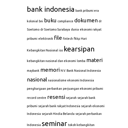
bank indonesia
bank pribumi era
buku
dokumen
kolonial
bni
compliance
dr
Soetomo
dr Soetomo Surabaya
dunia
ekonomi rakyat
file
pribumi
elektronik
fintech
fkkp
Hari
kearsipan
Kebangkitan Nasional
iso
materi
kebangkitan nasional dan ekonomi
lomba
memori
maybank
N.V. Bank Nasional Indonesia
nasional
nasionalisme ekonomi Indonesia
penghargaan
perbankan
perjuangan ekonomi pribumi
resensi
record centre
sejarah
sejarah bank
pribumi
sejarah bank rakyat Indonesia
sejarah ekonomi
Indonesia
sejarah Hindia Belanda
sejarah perbankan
seminar
Indonesia
tokoh kebangkitan