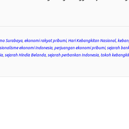
omo Surabaya
,
ekonomi rakyat pribumi
,
Hari Kebangkitan Nasional
,
keban
sionalisme ekonomi Indonesia
,
perjuangan ekonomi pribumi
,
sejarah ban
ia
,
sejarah Hindia Belanda
,
sejarah perbankan Indonesia
,
tokoh kebangki