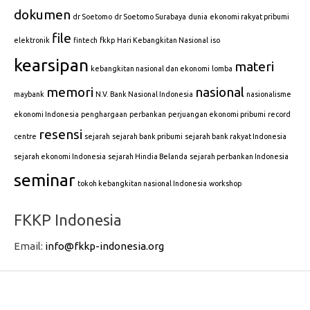
dokumen
dr Soetomo
dr Soetomo Surabaya
dunia
ekonomi rakyat pribumi
file
elektronik
fintech
fkkp
Hari Kebangkitan Nasional
iso
kearsipan
materi
kebangkitan nasional dan ekonomi
lomba
memori
nasional
maybank
N.V. Bank Nasional Indonesia
nasionalisme
ekonomi Indonesia
penghargaan
perbankan
perjuangan ekonomi pribumi
record
resensi
centre
sejarah
sejarah bank pribumi
sejarah bank rakyat Indonesia
sejarah ekonomi Indonesia
sejarah Hindia Belanda
sejarah perbankan Indonesia
seminar
tokoh kebangkitan nasional Indonesia
workshop
FKKP Indonesia
Email:
info@fkkp-indonesia.org