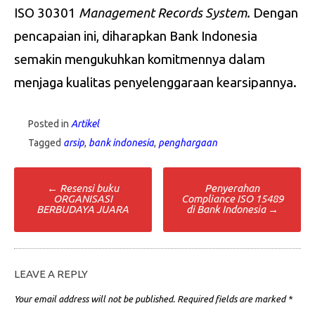
ISO 30301
Management Records System.
Dengan
pencapaian ini, diharapkan Bank Indonesia
semakin mengukuhkan komitmennya dalam
menjaga kualitas penyelenggaraan kearsipannya.
Posted in
Artikel
Tagged
arsip
,
bank indonesia
,
penghargaan
Post
←
Resensi buku
Penyerahan
ORGANISASI
Compliance ISO 15489
navigation
BERBUDAYA JUARA
di Bank Indonesia
→
LEAVE A REPLY
Your email address will not be published.
Required fields are marked
*