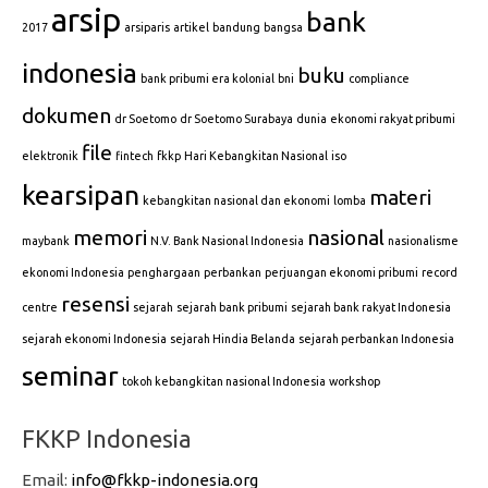
arsip
bank
2017
arsiparis
artikel
bandung
bangsa
indonesia
buku
bank pribumi era kolonial
bni
compliance
dokumen
dr Soetomo
dr Soetomo Surabaya
dunia
ekonomi rakyat pribumi
file
elektronik
fintech
fkkp
Hari Kebangkitan Nasional
iso
kearsipan
materi
kebangkitan nasional dan ekonomi
lomba
memori
nasional
maybank
N.V. Bank Nasional Indonesia
nasionalisme
ekonomi Indonesia
penghargaan
perbankan
perjuangan ekonomi pribumi
record
resensi
centre
sejarah
sejarah bank pribumi
sejarah bank rakyat Indonesia
sejarah ekonomi Indonesia
sejarah Hindia Belanda
sejarah perbankan Indonesia
seminar
tokoh kebangkitan nasional Indonesia
workshop
FKKP Indonesia
Email:
info@fkkp-indonesia.org